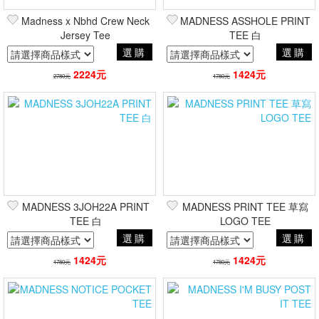
Madness x Nbhd Crew Neck
MADNESS ASSHOLE PRINT
篩選
Jersey Tee
TEE 白
選購
選購
2224元
1424元
2780元
1780元
MADNESS 3JOH22A PRINT
MADNESS PRINT TEE 草寫
TEE 白
LOGO TEE
選購
選購
1424元
1424元
1780元
1780元