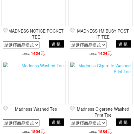
MADNESS NOTICE POCKET
MADNESS I'M BUSY POST
TEE
IT TEE
選購
選購
1424元
1424元
1780元
1780元
Madness Washed Tee
Madness Cigarette Washed
Print Tee
選購
選購
1504元
1584元
1880元
1980元