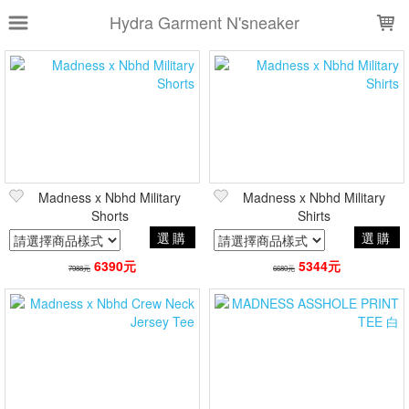
LOADING...
Hydra Garment N'sneaker
上架時間
銷售件數
銷售價格
樣式尺寸篩選
Madness x Nbhd Military
Madness x Nbhd Military
全部樣式
黑
灰
白
軍綠
Shorts
Shirts
藍
綠
深藍
橘
黃
選購
選購
迷彩
6390元
5344元
7988元
6680元
全部尺寸
XS
S
M
L
XL
XXL
US4.5
US5
US5.5
US6
現貨商品