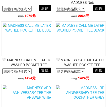
MADNESS No6
選購
選購
1279元
2064元
1599元
2580元
MADNESS CALL ME LATER
MADNESS CALL ME LATER
WASHED POCKET TEE
WASHED POCKET TEE
BLUE
BLACK
選購
選購
1424元
1424元
1780元
1780元