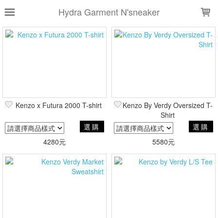
LOADING...
Hydra Garment N'sneaker
上架時間
銷售件數
銷售價格
樣式尺寸篩選
Kenzo x Futura 2000 T-shirt
Kenzo By Verdy Oversized T-
全部樣式
白
黑
藍
灰
Shirt
選購
選購
全部尺寸
XS
S
M
L
4280元
5580元
XL
XXL
14A
16A
現貨商品
篩選