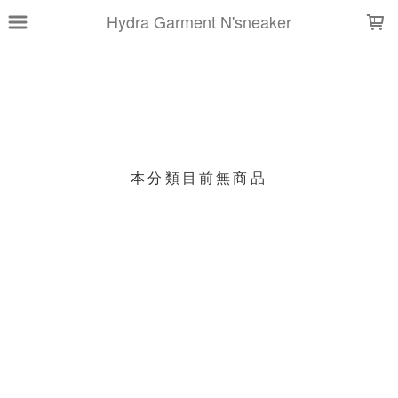
LOADING...
Hydra Garment N'sneaker
上架時間
銷售件數
銷售價格
樣式尺寸篩選
本分類目前無商品
現貨商品
篩選