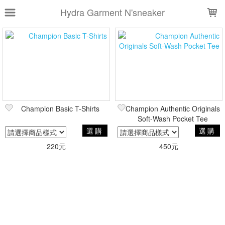
LOADING...
Hydra Garment N'sneaker
上架時間
銷售件數
銷售價格
樣式尺寸篩選
Champion Basic T-Shirts
Champion Authentic Originals
全部樣式
黑
白
深藍
深灰
Soft-Wash Pocket Tee
淺灰
橘
墨綠
金黃
藏青
選購
選購
麻灰
220元
450元
全部尺寸
XS
S
M
L
XL
現貨商品