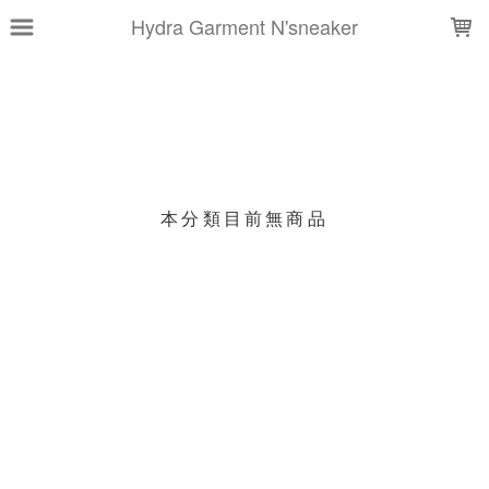
LOADING...
Hydra Garment N'sneaker
上架時間
銷售件數
銷售價格
樣式尺寸篩選
本分類目前無商品
現貨商品
篩選