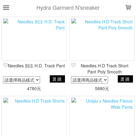
LOADING...
Hydra Garment N'sneaker
上架時間
銷售件數
銷售價格
樣式尺寸篩選
Needles 別注 H.D. Track Pant
Needles H.D Track Short
全部樣式
灰
黑
黑黑
卡其
Pant Poly Smooth
紫
條紋
綠
黑灰
黑白
選購
選購
粉
4780元
5880元
全部尺寸
XS
S
M
L
XL
XXL
3XL
現貨商品