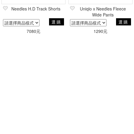
篩選
Needles H.D Track Shorts
Uniqlo x Needles Fleece
Wide Pants
選購
選購
7080元
1290元