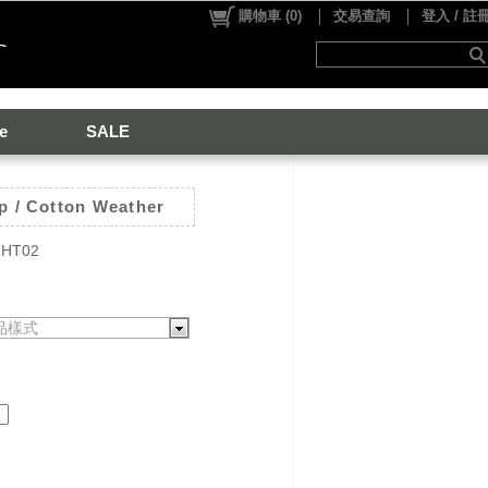
購物車
(
0
)
交易查詢
登入 / 註
e
SALE
p / Cotton Weather
-HT02
品樣式