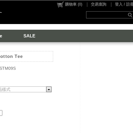
購物車
(
0
)
交易查詢
登入 / 註
e
SALE
Cotton Tee
-STM09S
品樣式