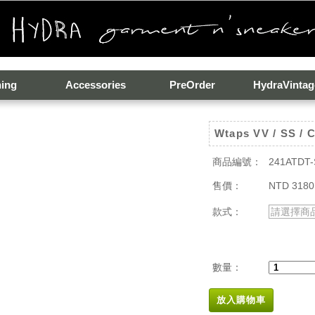
hing
Accessories
PreOrder
HydraVintag
Wtaps VV / SS / 
商品編號：
241ATDT
售價：
NTD 3180
款式：
請選擇商
數量：
放入購物車