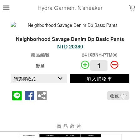
LOADING...
Hydra Garment N'sneaker
Neighborhood Savage Denim Dp Basic Pants
NTD 20380
商品編號
241XBNH-PTM08
數量
加入購物車
收藏
商品敘述