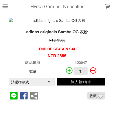
LOADING...
Hydra Garment N'sneaker
adidas originals Samba OG 灰粉
NTD 3580
END OF SEASON SALE
NTD 2685
商品編號
ID2047
數量
加入購物車
收藏