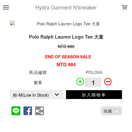
LOADING...
Hydra Garment N'sneaker
Polo Ralph Lauren Logo Tee 大童
NTD 880
END OF SEASON SALE
NTD 484
商品編號
POLO00
數量
加入購物車
收藏