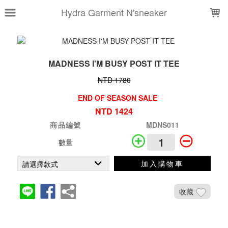
LOADING...
Hydra Garment N'sneaker
MADNESS I'M BUSY POST IT TEE
NTD 1780
END OF SEASON SALE
NTD 1424
商品編號
MDNS011
數量
加入購物車
收藏