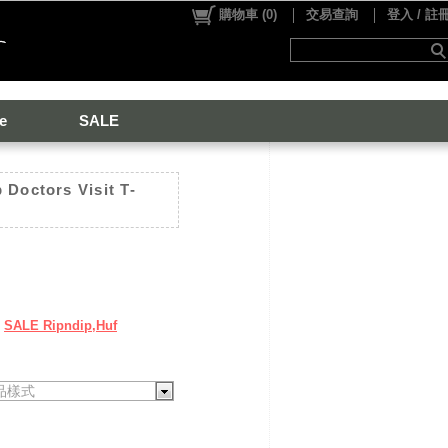
購物車
(
0
)
交易查詢
登入 / 註
e
SALE
 Doctors Visit T-
SALE Ripndip,Huf
品樣式