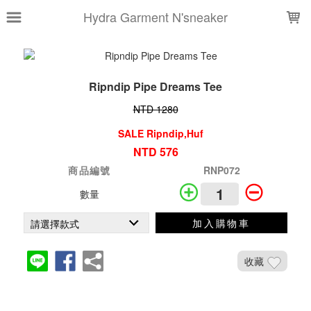
LOADING...
Hydra Garment N'sneaker
Ripndip Pipe Dreams Tee
NTD 1280
SALE Ripndip,Huf
NTD 576
商品編號
RNP072
數量
加入購物車
收藏