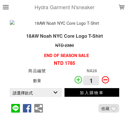
LOADING...
Hydra Garment N'sneaker
18AW Noah NYC Core Logo T-Shirt
NTD 2380
END OF SEASON SALE
NTD 1785
商品編號
NA28
數量
加入購物車
收藏