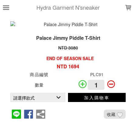
LOADING...
Hydra Garment N'sneaker
Palace Jimmy Piddle T-Shirt
NTD 3080
END OF SEASON SALE
NTD 1694
商品編號
PLC91
數量
加入購物車
收藏