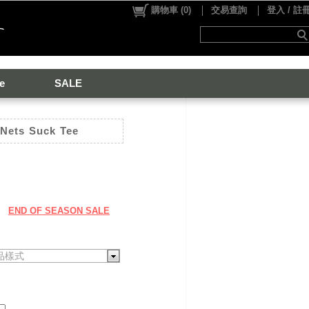
購物車
(
0
)
交易查詢
登入 / 註
e
SALE
Nets Suck Tee
END OF SEASON SALE
品樣式