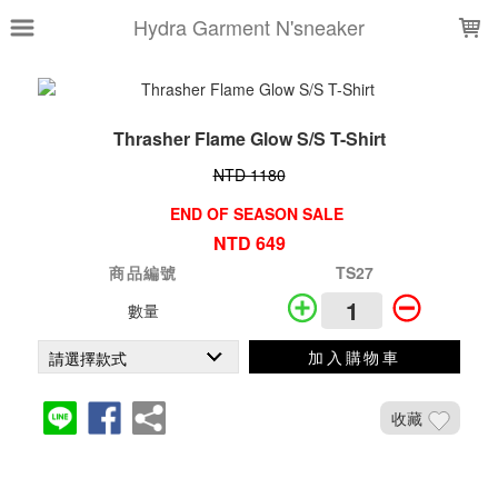
LOADING...
Hydra Garment N'sneaker
Thrasher Flame Glow S/S T-Shirt
NTD 1180
END OF SEASON SALE
NTD 649
商品編號
TS27
數量
加入購物車
收藏