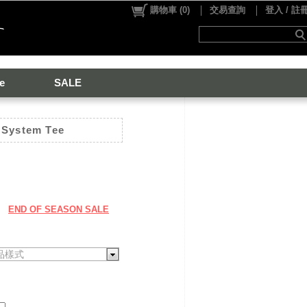
購物車
(
0
)
交易查詢
登入 / 註
e
SALE
 System Tee
END OF SEASON SALE
品樣式