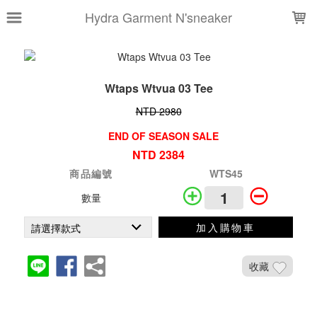
LOADING...
Hydra Garment N'sneaker
Wtaps Wtvua 03 Tee
NTD 2980
END OF SEASON SALE
NTD 2384
商品編號
WTS45
數量
加入購物車
收藏