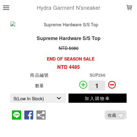
LOADING...
Hydra Garment N'sneaker
Supreme Hardware S/S Top
NTD 5980
END OF SEASON SALE
NTD 4485
商品編號
SUP266
數量
加入購物車
收藏