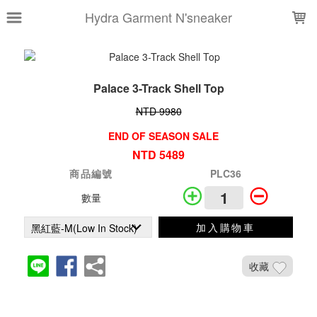
LOADING...
Hydra Garment N'sneaker
Palace 3-Track Shell Top
NTD 9980
END OF SEASON SALE
NTD 5489
商品編號
PLC36
數量
加入購物車
收藏