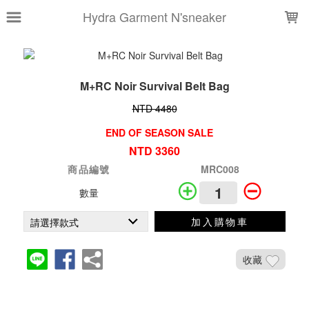
LOADING...
Hydra Garment N'sneaker
M+RC Noir Survival Belt Bag
NTD 4480
END OF SEASON SALE
NTD 3360
商品編號
MRC008
數量
加入購物車
收藏