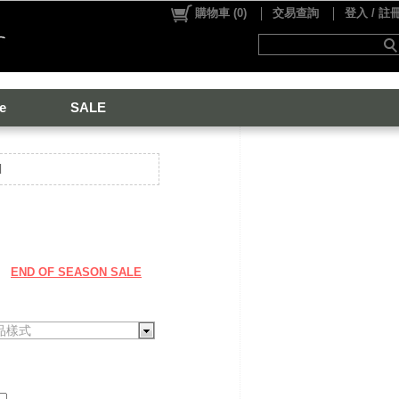
購物車
(
0
)
交易查詢
登入 / 註
e
SALE
d
END OF SEASON SALE
品樣式