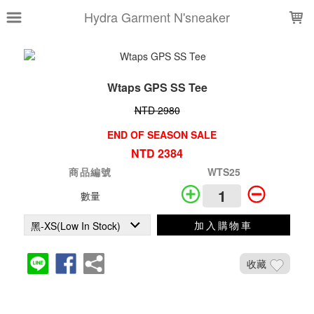
LOADING...
Hydra Garment N'sneaker
Wtaps GPS SS Tee
NTD 2980
END OF SEASON SALE
NTD 2384
商品編號
WTS25
數量
加入購物車
收藏