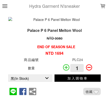
LOADING...
Hydra Garment N'sneaker
Palace P 6 Panel Melton Wool
NTD 3080
END OF SEASON SALE
NTD 1694
商品編號
PLC24
數量
加入購物車
收藏