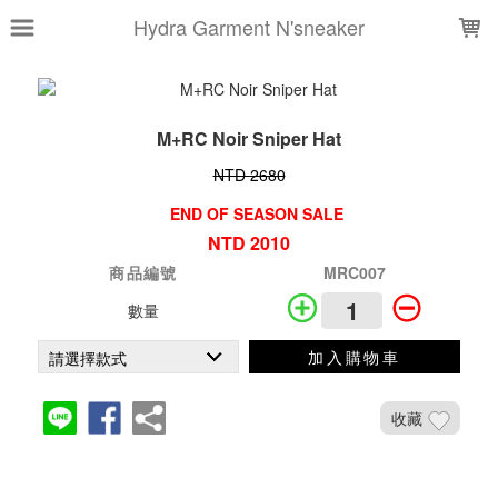
LOADING...
Hydra Garment N'sneaker
M+RC Noir Sniper Hat
NTD 2680
END OF SEASON SALE
NTD 2010
商品編號
MRC007
數量
加入購物車
收藏