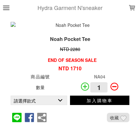
LOADING...
Hydra Garment N'sneaker
Noah Pocket Tee
NTD 2280
END OF SEASON SALE
NTD 1710
商品編號
NA04
數量
加入購物車
收藏