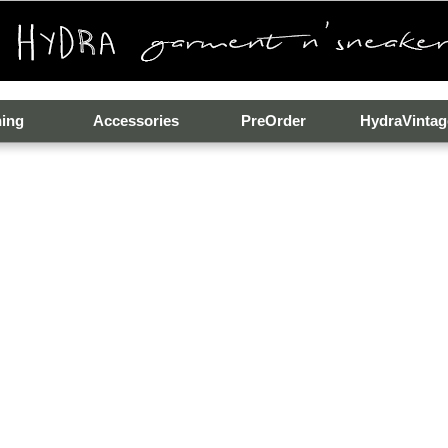
hing
Accessories
PreOrder
HydraVintag