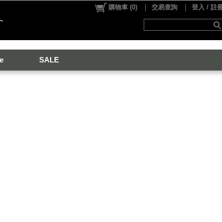
購物車
(
0
)
交易查詢
登入 / 註
e
SALE