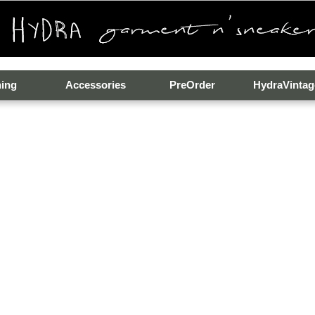
hing
Accessories
PreOrder
HydraVintag