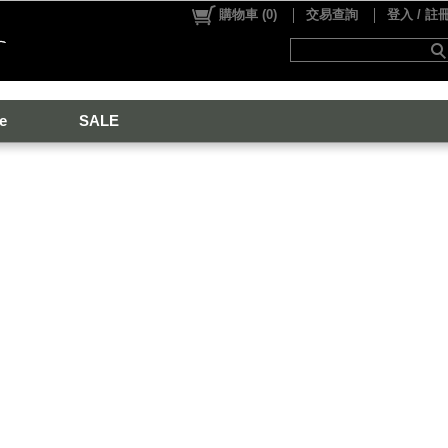
購物車
(
0
)
交易查詢
登入 / 註
e
SALE