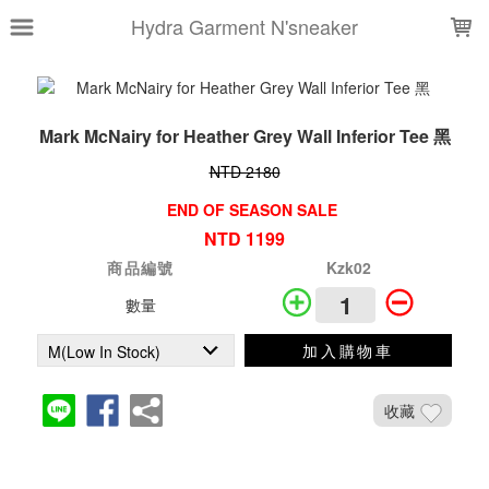
LOADING...
Hydra Garment N'sneaker
Mark McNairy for Heather Grey Wall Inferior Tee 黑
NTD 2180
END OF SEASON SALE
NTD 1199
商品編號
Kzk02
數量
加入購物車
收藏