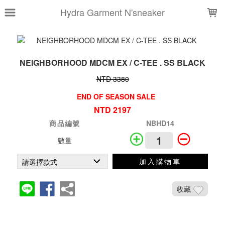
LOADING...
Hydra Garment N'sneaker
NEIGHBORHOOD MDCM EX / C-TEE . SS BLACK
NTD 3380
END OF SEASON SALE
NTD 2197
商品編號
NBHD14
數量
加入購物車
收藏