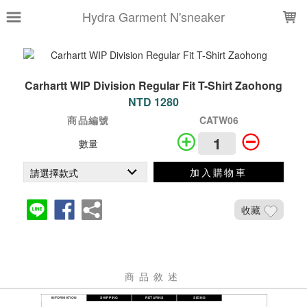
LOADING...
Hydra Garment N'sneaker
Carhartt WIP Division Regular Fit T-Shirt Zaohong
NTD 1280
商品編號
CATW06
數量
加入購物車
收藏
商品敘述