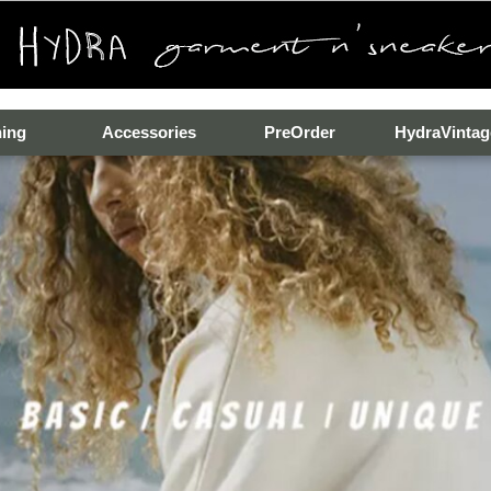
hing
Accessories
PreOrder
HydraVintag