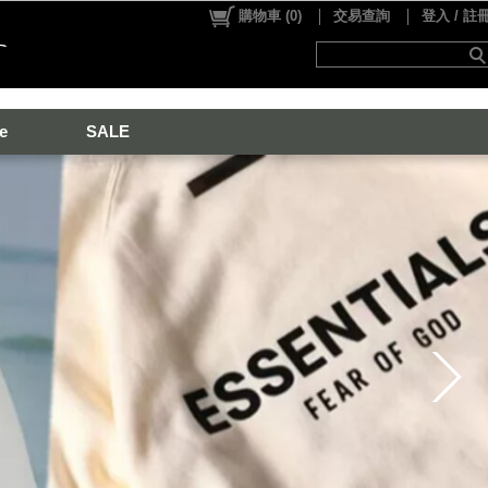
購物車
(
0
)
交易查詢
登入 / 註
e
SALE